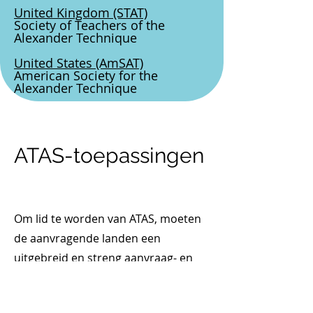
United Kingdom
(STAT)
Society of Teachers of the
Alexander Technique
United States
(AmSAT)
American Society for the
Alexander Technique
ATAS-toepassingen
Om lid te worden van ATAS, moeten
de aanvragende landen een
uitgebreid en streng aanvraag- en
interviewproces doorlopen. Zo kan
ATAS bepalen of de