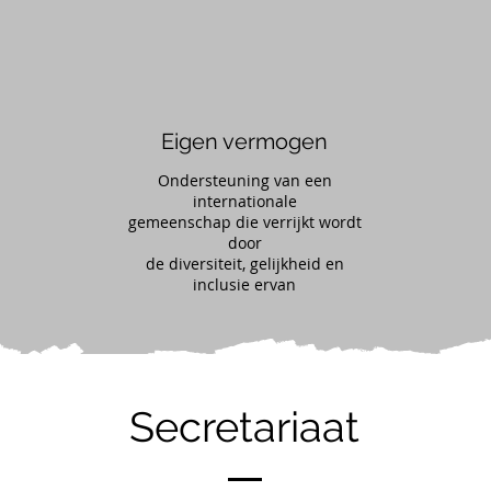
Eigen vermogen
Ondersteuning van een
internationale
gemeenschap die verrijkt wordt
door
de diversiteit, gelijkheid en
inclusie ervan
Secretariaat