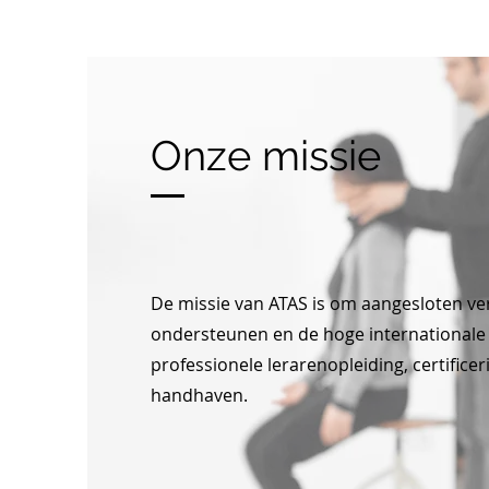
Onze missie
De missie van ATAS is om aangesloten ve
ondersteunen en de hoge international
professionele lerarenopleiding, certifice
handhaven.