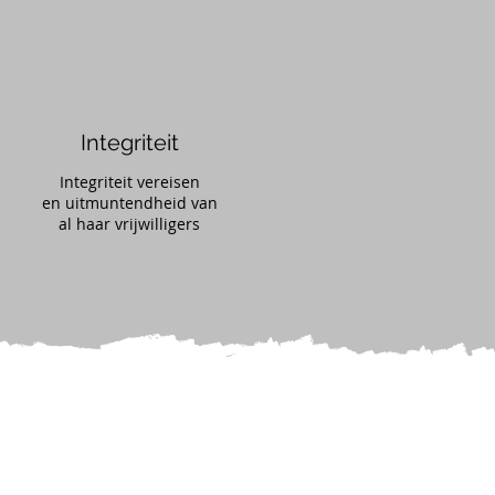
Integriteit
Integriteit vereisen
en uitmuntendheid van
al haar vrijwilligers