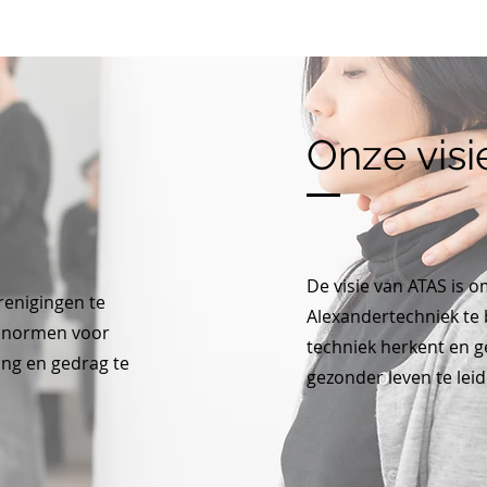
Onze visi
De visie van ATAS is 
renigingen te
Alexandertechniek te 
e normen voor
techniek herkent en g
ring en gedrag te
gezonder leven te leid