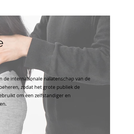
e
om de internationale nalatenschap van de
beheren, zodat het grote publiek de
ebruikt om een zelfstandiger en
en.