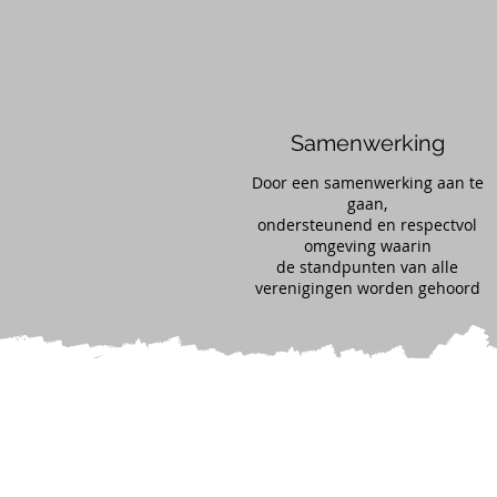
Samenwerking
Door een samenwerking aan te
gaan,
ondersteunend en respectvol
omgeving waarin
de standpunten van alle
verenigingen worden gehoord