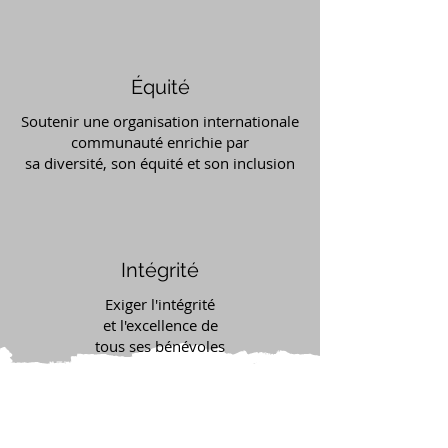
Équité
Soutenir une organisation internationale
communauté enrichie par
sa diversité, son équité et son inclusion
Intégrité
Exiger l'intégrité
et l'excellence de
tous ses bénévoles
Secrétariat